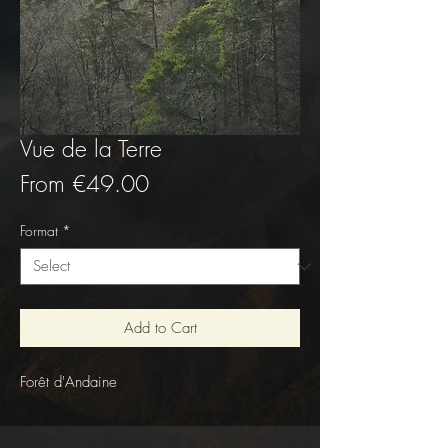
Vue de la Terre
Sale
From
€49.00
Price
Format
*
Add to Cart
Forêt d'Andaine