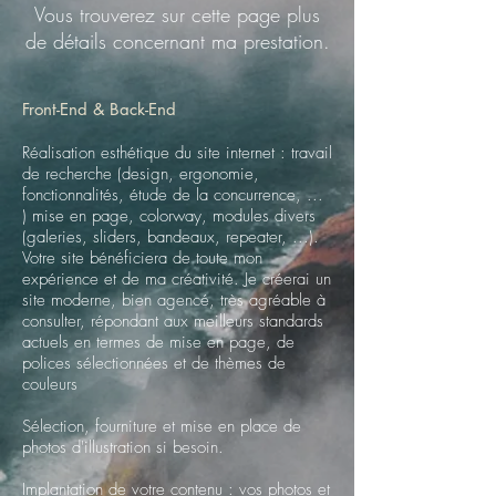
Vous trouverez sur cette page plus
de détails concernant ma prestatio
n.
Front-End & Back-End
Réalisation esthétique du site internet : travail
de recherche (design, ergonomie,
fonctionnalités, étude de la concurrence, ...
) mise en page, colorway, modules divers
(galeries, sliders, bandeaux, repeater, ...).
Votre site bénéficiera de toute mon
expérience et de ma créativité. Je créerai un
site moderne, bien agencé, très agréable à
consulter, répondant aux meilleurs standards
actuels en termes de mise en page, de
polices sélectionnées et de thèmes de
couleurs
Sélection, fourniture et mise en place de
photos d'illustration si besoin.
Implantation de votre contenu : vos photos et