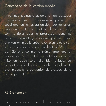
Conception de la version mobile
Il est incontournable aujourd'hui de posséder
une version mobile extrêmement poussée et
spécifique tant la navigation des mobinautes est
importante et tant les moteurs de recherche y
sont sensibles pour la progression dans les
pages de résultats. Je concevrai pour votre site
une version mobile spécifique, bien plus qu'un
simple miroir de la version ordinateur. Même si
des éléments comme le thème graphique et
l'arborescence du site resteront identiques, la
mise en page sera elle bien unique. La
navigation sera fluide et agréable, les éléments
bien placés et la conversion du prospect donc
plus importante.
Référencement
La performance d'un site dans les moteurs de