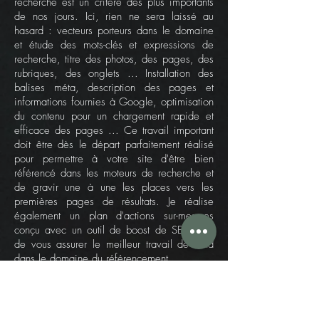
recherche est un critère des plus importants
de nos jours. Ici, rien ne sera laissé au
hasard : vecteurs porteurs dans le domaine
et étude des mots-clés et expressions de
recherche, titre des photos, des pages, des
rubriques, des onglets ... Installation des
balises méta, description des pages et
informations fournies à Google, optimisation
du contenu pour un chargement rapide et
efficace des pages ... Ce tr
avail important
doit être dès le départ parfaitement réalisé
pour permettre à votre site d'être bien
référencé dans les moteurs de recherche et
de gravir une à une les places vers les
premières pages de résultats. Je réalise
également un plan d'actions sur-mesures
conçu avec un outil de boost de SEO afin
de vous assurer le meilleur travail de fond
dans le domaine du référencement.
Mise en ligne et phase de test