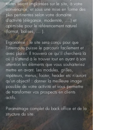
textes seront implantées sur le site, à votre
convenance, et sous une mise en forme des
plus pertinentes selon votre domaine
d'activité (élégance, modernité, ....) et
optimisée pour le référencement naturel
(format, balises, ... ).
Ergonomie : le site sera conçu pour que
l'internaute puisse le parcourir facilement et
avec plaisir. Il trouvera ce qui'il cherchera là
où il s'attend à le trouver tout en ayant à son
attention les éléments que vous souhaiteriez
mettre en avant. Les modules, grilles,
répéteurs, menus, footer, header etc n'auront
qu'un objectif : donner la meilleure image
possible de votre activité et vous permettre
de transformer vos prospects en clients
actifs.
Paramétrage complet du back office et de la
structure du site.