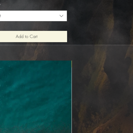
Price
*
t
Add to Cart
Nouveauté