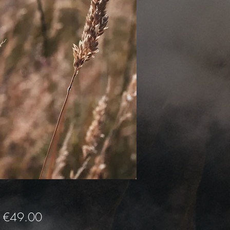
Sale
m
€49.00