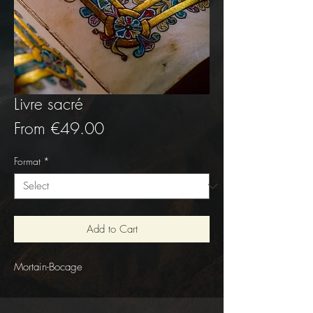
Livre sacré
Sale
From
€49.00
Price
Format
*
Add to Cart
Mortain-Bocage